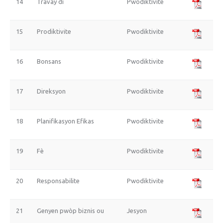
14
Travay di
Pwodiktivite
15
Prodiktivite
Pwodiktivite
16
Bonsans
Pwodiktivite
17
Direksyon
Pwodiktivite
18
Planifikasyon Efikas
Pwodiktivite
19
Fè
Pwodiktivite
20
Responsabilite
Pwodiktivite
21
Genyen pwòp biznis ou
Jesyon