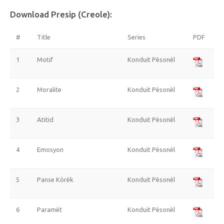
Download Presip (Creole):
#
Title
Series
PDF
1
Motif
Konduit Pèsonèl
2
Moralite
Konduit Pèsonèl
3
Atitid
Konduit Pèsonèl
4
Emosyon
Konduit Pèsonèl
5
Panse Kòrèk
Konduit Pèsonèl
6
Paramèt
Konduit Pèsonèl